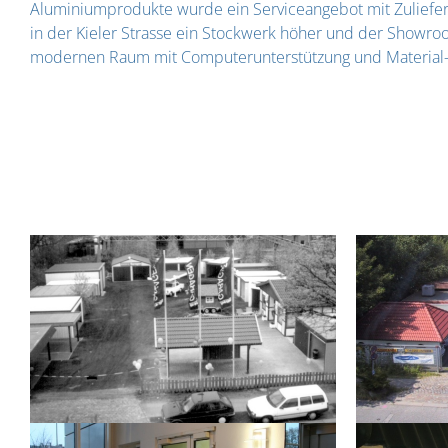
Aluminiumprodukte wurde ein Serviceangebot mit Zuliefe
in der Kieler Strasse ein Stockwerk höher und der Showr
modernen Raum mit Computerunterstützung und Material