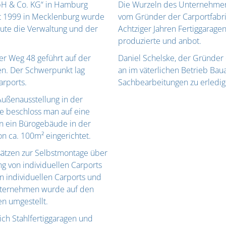
bH & Co. KG“ in Hamburg
Die Wurzeln des Unternehmen 
it 1999 in Mecklenburg wurde
vom Gründer der Carportfabrik
eute die Verwaltung und der
Achtziger Jahren Fertiggarage
produzierte und anbot.
er Weg 48 geführt auf der
Daniel Schelske, der Gründer 
en. Der Schwerpunkt lag
an im väterlichen Betrieb Bau
arports.
Sachbearbeitungen zu erledig
ußenausstellung in der
ete beschloss man auf eine
in ein Bürogebäude in der
n ca. 100m² eingerichtet.
usätzen zur Selbstmontage über
g von individuellen Carports
n individuellen Carports und
Unternehmen wurde auf den
en umgestellt.
h Stahlfertiggaragen und