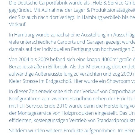
Die Deutsche Carportfabrik wurde als „Holz & Service Gm
gegründet. Mit Aufnahme der Lager & Produktsionstätigke
der Sitz auch nach dort verlegt. In Hamburg verblieb bis h
Verkauf.
In Hamburg wurde zunächst eine Ausstellung im Ausschläg
viele unterschiedliche Carports und Garagen gezeigt wurd
damals auf der individuellen Fertigung von hochwertigen C
Von 2004 bis 2009 befand sich eine knapp 4000m² große A
Berzeliusstraße in Billbrook. Als der Mietvertrag dort end
aufwändige Außenausstellung zu verzichten und zog 2009 
Kieler Strasse im Erdgeschoß. Hier wurde ein Showroom vo
In dieser Zeit entwickelte sich der Verkauf von Carportba
Konfiguratoren zum zweiten Standbein neben der Errichtun
mit Full-Service. Ende 2010 wurde dann die Herstellung vo
der Montageservice von Holzprodukten eingestellt. Das 
effizienten, kostengünstigen Vertrieb von Standardprodukt
Seitdem wurden weitere Produkte aufgenommen. Im Bereic