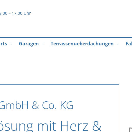
Direkt
2
zum
9.00 – 17.00 Uhr
Inhalt
rts
Garagen
Terrassenueberdachungen
Fa
k GmbH & Co. KG
ösung mit Herz &