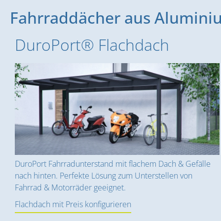
Fahrraddächer aus Alumini
DuroPort® Flachdach
DuroPort Fahrradunterstand mit flachem Dach & Gefälle
nach hinten. Perfekte Lösung zum Unterstellen von
Fahrrad & Motorräder geeignet.
Flachdach mit Preis konfigurieren