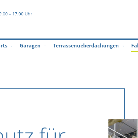
Direkt
2
zum
9.00 – 17.00 Uhr
Inhalt
rts
Garagen
Terrassenueberdachungen
Fa
utz für