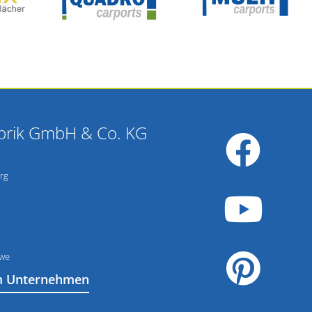
brik GmbH & Co. KG
rg
ewe
m Unternehmen