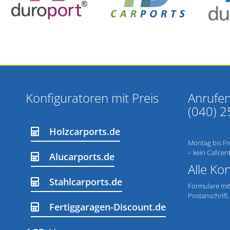
Konfiguratoren mit Preis
Anrufen
(040) 2
Holzcarports.de
Montag bis Fre
– kein Callcen
Alucarports.de
Alle Ko
Stahlcarports.de
Formulare mit
Postanschrif
Fertiggaragen-Discount.de