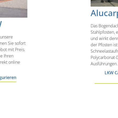
Alucar
W
Das Bogendach
Stahlpfosten, 
 unsere
und wirkt den
nen Sie sofort
der Pfosten is
bot mit Preis.
Schneelastauf
ie Ihren
Polycarbonat-D
rekt online
Ausführungen.
LKW Ca
gurieren