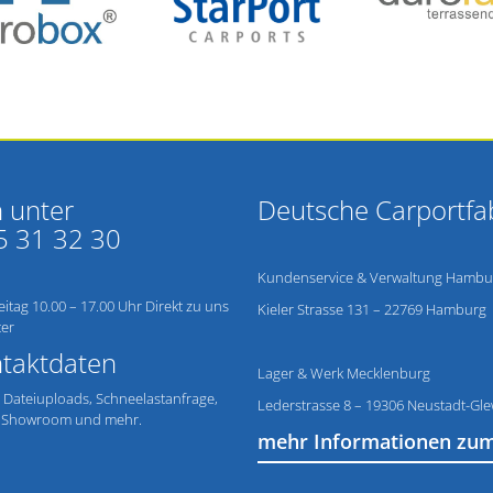
 unter
Deutsche Carportfa
5 31 32 30
Kundenservice & Verwaltung Hambu
itag 10.00 – 17.00 Uhr Direkt zu uns
Kieler Strasse 131 – 22769 Hamburg
ter
ntaktdaten
Lager & Werk Mecklenburg
 Dateiuploads, Schneelastanfrage,
Lederstrasse 8 – 19306 Neustadt-Gl
t, Showroom und mehr.
mehr Informationen zu