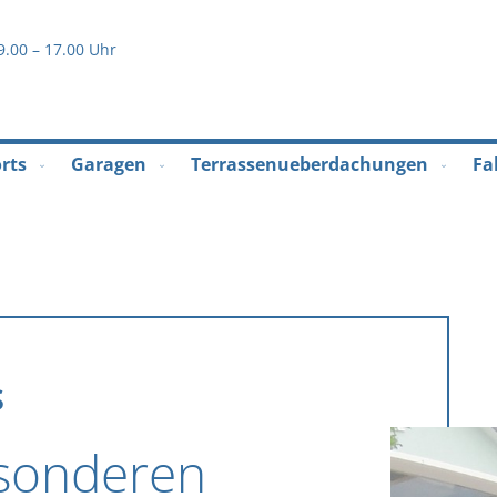
Direkt
2
zum
9.00 – 17.00 Uhr
Inhalt
rts
Garagen
Terrassenueberdachungen
Fa
s
esonderen